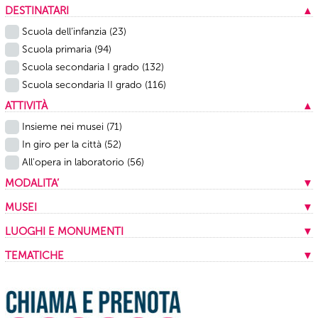
DESTINATARI
▲
Scuola dell’infanzia
(23)
Scuola primaria
(94)
Scuola secondaria I grado
(132)
Scuola secondaria II grado
(116)
ATTIVITÀ
▲
Insieme nei musei
(71)
In giro per la città
(52)
All'opera in laboratorio
(56)
MODALITA’
▼
In presenza
(159)
MUSEI
▼
A distanza
(20)
Musei Capitolini
(13)
LUOGHI E MONUMENTI
▼
Mista
(1)
Centrale Montemartini
(9)
Appia antica
(1)
TEMATICHE
▼
Mercati di Traiano
(10)
Archivio storico Capitolino
(1)
Archeologia
(16)
Museo dell'Ara Pacis
(21)
Area archeologica dei Fori Imperiali
(5)
Archivi e biblioteche
(2)
Museo di Scultura Antica Giovanni Barracco
(3)
Casina del Cardinal Bessarione
(1)
Architettura e urbanistica
(13)
Museo delle Mura
(5)