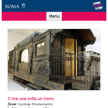
Vai al contenuto
Scuole Musei in Comune Roma
Offerta didattica per le scuole dei Musei in Comune Roma
Menu
C’era una volta un treno
Dove:
Centrale Montemartini