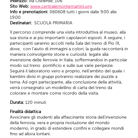
Indirizzo:
via Ostiense, 106
Sito Web:
www.centralemontemartini.org
Info e prenotazioni
: 060608 tutti i giorni dalle 9.00 alle
19.00
Destinatari:
SCUOLA PRIMARIA
Il percorso comprende una visita introduttiva al museo, alla
sua storia e ai più importanti capolavori esposti. A seguire, i
partecipanti saranno accolti nella Sala del treno di Pio IX,
dove, con l’aiuto di immagini a colori, la guida racconterà in
maniera coinvolgente storie e curiosità legate alla
invenzione delle ferrovie in Italia, soffermandosi in particolar
modo sul treno pontificio e sulle sue varie peripezie.
Seguirà il laboratorio vero e proprio, nell’ambito del quale i
bambini divisi in gruppi potranno realizzare dei puzzle a
tema. Ad ogni partecipante, alla conclusione della attività,
verrà consegnato un modellino di carta del treno da
colorare e montare come ricordo della visita.
Durata:
120 minuti
Finalità didattica
Avvicinare gli studenti alla affascinante storia dell’invenzione
della ferrovia, vera e propria rivoluzione del mondo
moderno, in grado di estendere confini e collegare mondi
fino ad allora lontani.