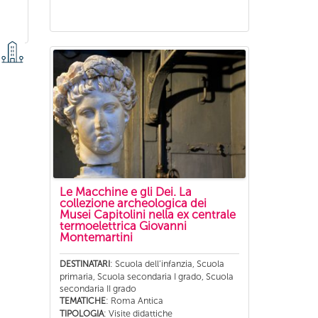
Le Macchine e gli Dei. La
collezione archeologica dei
Musei Capitolini nella ex centrale
termoelettrica Giovanni
Montemartini
: Scuola dell’infanzia, Scuola
DESTINATARI
primaria, Scuola secondaria I grado, Scuola
secondaria II grado
: Roma Antica
TEMATICHE
: Visite didattiche
TIPOLOGIA