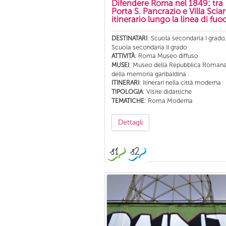
Difendere Roma nel 1849: tra
Porta S. Pancrazio e Villa Sciar
itinerario lungo la linea di fuo
: Scuola secondaria I grado
DESTINATARI
Scuola secondaria II grado
: Roma Museo diffuso
ATTIVITÀ
: Museo della Repubblica Romana
MUSEI
della memoria garibaldina
: Itinerari nella città moderna
ITINERARI
: Visite didattiche
TIPOLOGIA
: Roma Moderna
TEMATICHE
Dettagli