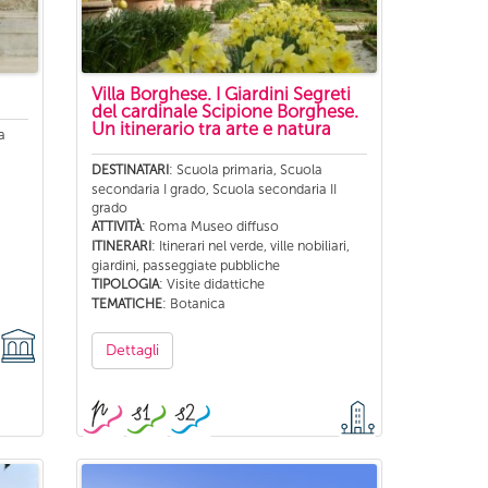
Muse
Limit
Museo
Musei
Muse
Villa Borghese. I Giardini Segreti
del cardinale Scipione Borghese.
Un itinerario tra arte e natura
a
: Scuola primaria, Scuola
DESTINATARI
secondaria I grado, Scuola secondaria II
grado
: Roma Museo diffuso
ATTIVITÀ
: Itinerari nel verde, ville nobiliari,
ITINERARI
giardini, passeggiate pubbliche
: Visite didattiche
TIPOLOGIA
: Botanica
TEMATICHE
Dettagli