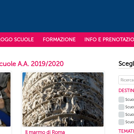
Vai al contenuto
LOGO SCUOLE
FORMAZIONE
INFO E PRENOTAZIO
 in Comune Roma
mune Roma
 scuole A.A. 2019/2020
Scegli
DESTIN
Scuol
Scuo
Scuol
Scuol
TEMAT
Il marmo di Roma