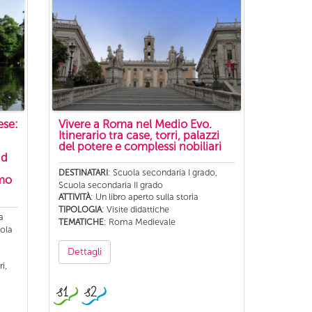
ese:
Vivere a Roma nel Medio Evo.
Itinerario tra case, torri, palazzi
del potere e complessi nobiliari
ad
: Scuola secondaria I grado,
DESTINATARI
umo
Scuola secondaria II grado
: Un libro aperto sulla storia
ATTIVITÀ
: Visite didattiche
TIPOLOGIA
a
: Roma Medievale
TEMATICHE
uola
Dettagli
ri,