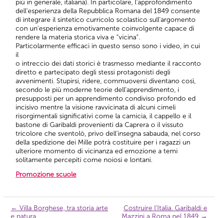
più in generale, italiana). In particolare, l’approfondimento
dell’esperienza della Repubblica Romana del 1849 consente
di integrare il sintetico curricolo scolastico sull’argomento
con un’esperienza emotivamente coinvolgente capace di
rendere la materia storica viva e “vicina”.
Particolarmente efficaci in questo senso sono i video, in cui
il
o intreccio dei dati storici è trasmesso mediante il racconto
diretto e partecipato degli stessi protagonisti degli
avvenimenti. Stupirsi, ridere, commuoversi diventano così,
secondo le più moderne teorie dell’apprendimento, i
presupposti per un apprendimento condiviso profondo ed
incisivo mentre la visione ravvicinata di alcuni cimeli
risorgimentali significativi come la camicia, il cappello e il
bastone di Garibaldi provenienti da Caprera o il vissuto
tricolore che sventolò, privo dell’insegna sabauda, nel corso
della spedizione dei Mille potrà costituire per i ragazzi un
ulteriore momento di vicinanza ed emozione a temi
solitamente percepiti come noiosi e lontani.
Promozione scuole
←
Villa Borghese, tra storia arte
Costruire l’Italia. Garibaldi e
Navigazione
e natura
Mazzini a Roma nel 1849
→