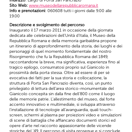
Indirizzo
: Largo di Porta San Pancrazio
Sito Web:
www.museodellarepubblicaromana.it
Info e prenotazioni
: 060608 tutti i giorni dalle 9.00 alle
19.00
Descrizione e svolgimento del percorso
Inaugurato il 17 marzo 2011 in occasione della giornata
dedicata alle celebrazioni dell’Unità d’Italia, il Museo della
Repubblica Romana e della memoria garibaldina propone
un itinerario di approfondimento della storia, dei luoghi e dei
personaggi di quel momento fondamentale del nostro
Risorgimento che fu la Repubblica Romana del 1849,
raccontandone la breve, ma significativa, esperienza fino al
tragico epilogo, consumatosi proprio sul Gianicolo in
prossimità della porta stessa. Oltre ad essere di per sé
evocativa dei fatti per la sua storia e collocazione, la
struttura di Porta San Pancrazio diventa, così, un punto
privilegiato di lettura dell’area storico-monumentale del
Gianicolo concepita sin dalla fine dell’800 come il luogo
delle memorie patrie. L’allestimento del museo, dal forte
accento innovativo e multimediale, si sviluppa attraverso
l’installazione di tecnologie all’avanguardia, quali touch-
screen, schermi al plasma per proiezioni video e simulazioni
di scene di battaglia che affiancano documenti storici ed
opere d’arte nel racconto appassionante delle vicende
storiche del ‘49. Il percorso di visita prosegue e si conclude