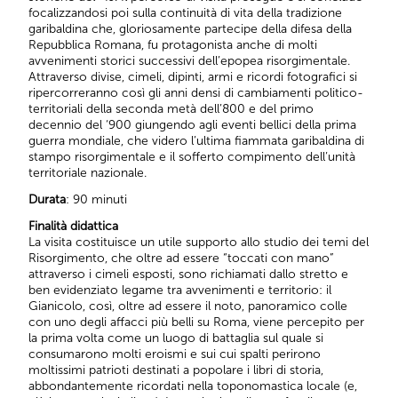
focalizzandosi poi sulla continuità di vita della tradizione
garibaldina che, gloriosamente partecipe della difesa della
Repubblica Romana, fu protagonista anche di molti
avvenimenti storici successivi dell’epopea risorgimentale.
Attraverso divise, cimeli, dipinti, armi e ricordi fotografici si
ripercorreranno così gli anni densi di cambiamenti politico-
territoriali della seconda metà dell’800 e del primo
decennio del ‘900 giungendo agli eventi bellici della prima
guerra mondiale, che videro l’ultima fiammata garibaldina di
stampo risorgimentale e il sofferto compimento dell’unità
territoriale nazionale.
Durata
: 90 minuti
Finalità didattica
La visita costituisce un utile supporto allo studio dei temi del
Risorgimento, che oltre ad essere “toccati con mano”
attraverso i cimeli esposti, sono richiamati dallo stretto e
ben evidenziato legame tra avvenimenti e territorio: il
Gianicolo, così, oltre ad essere il noto, panoramico colle
con uno degli affacci più belli su Roma, viene percepito per
la prima volta come un luogo di battaglia sul quale si
consumarono molti eroismi e sui cui spalti perirono
moltissimi patrioti destinati a popolare i libri di storia,
abbondantemente ricordati nella toponomastica locale (e,