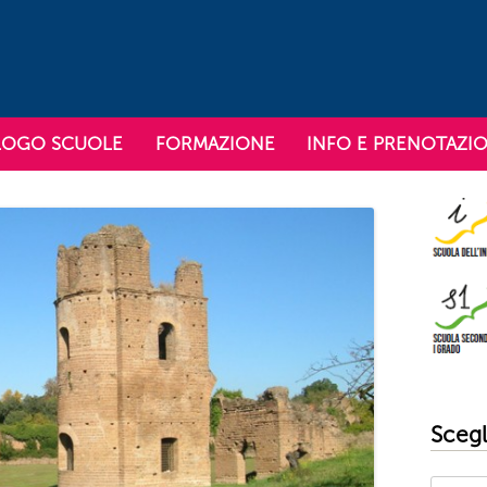
Vai al contenuto
 in Comune Roma
mune Roma
LOGO SCUOLE
FORMAZIONE
INFO E PRENOTAZIO
Scegli