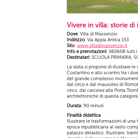
Vivere in villa: storie d
Dove
: Villa di Massenzio
Indirizzo
: Via Appia Antica 153
Sito
:
www.villadimassenzio.it
Info e prenotazioni
: 060608 tutti i
Destinatari:
SCUOLA PRIMARIA, SC
La visita si propone di illustrare l
Costantino e allo scontro tra i due
del grande complesso monumentale, 
dal circo e dal mausoleo di Romolo.
circo, dai
carceres
alla Porta Trionf
architettoniche di questa categoria
Durata
: 90 minuti
Finalità didattica
Illustrare le trasformazioni di una 
epoca repubblicana al vasto comp
palazzo dinastico. Illustrare, tram