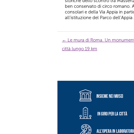
storiche dello scontro tra Massen
ben conservato di circo romano. Af
consolari e della Via Appia in parti
all’istituzione del Parco dell’Appia
Navigazione
←
Le mura di Roma. Un monument
articolo
città lungo 19 km