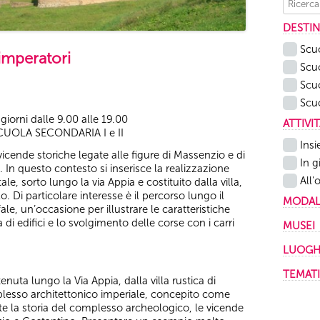
DESTIN
Scuo
i imperatori
Scuo
Scuo
Scuo
 giorni dalle 9.00 alle 19.00
ATTIVI
UOLA SECONDARIA I e II
Insi
e vicende storiche legate alle figure di Massenzio e di
In gi
. In questo contesto si inserisce la realizzazione
All'
sorto lungo la via Appia e costituito dalla villa,
 Di particolare interesse è il percorso lungo il
MODALI
ale, un’occasione per illustrare le caratteristiche
In 
 di edifici e lo svolgimento delle corse con i carri
MUSEI
A di
Muse
LUOGH
Mis
Cent
Appi
TEMAT
tenuta lungo la Via Appia, dalla villa rustica di
Merc
Arch
lesso architettonico imperiale, concepito come
Arc
Muse
Area
ite la storia del complesso archeologico, le vicende
Arch
Muse