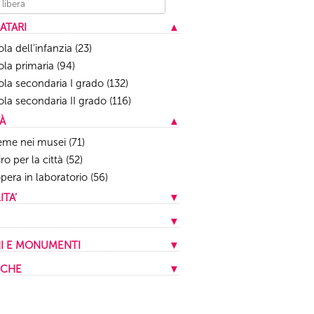
ATARI
▲
la dell’infanzia
(23)
la primaria
(94)
la secondaria I grado
(132)
la secondaria II grado
(116)
TÀ
▲
eme nei musei
(71)
ro per la città
(52)
opera in laboratorio
(56)
TA’
▼
presenza
(159)
▼
stanza
(20)
i Capitolini
(13)
I E MONUMENTI
▼
ta
(1)
rale Montemartini
(9)
a antica
(1)
ICHE
▼
ati di Traiano
(10)
ivio storico Capitolino
(1)
heologia
(16)
o dell'Ara Pacis
(21)
 archeologica dei Fori Imperiali
(5)
ivi e biblioteche
(2)
o di Scultura Antica Giovanni