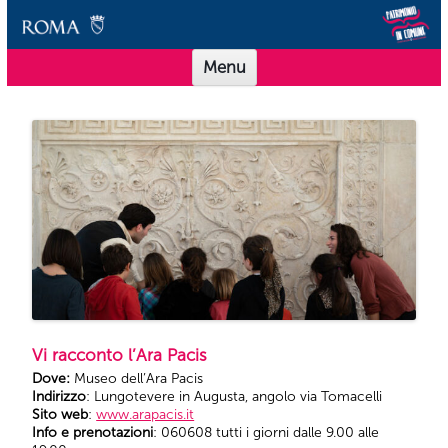
Vai al contenuto
Scuole Musei in Comune Roma
Offerta didattica per le scuole dei Musei in Comune Roma
Menu
Vi racconto l’Ara Pacis
Dove:
Museo dell’Ara Pacis
Indirizzo
: Lungotevere in Augusta, angolo via Tomacelli
Sito web
:
www.arapacis.it
Info e prenotazioni
: 060608 tutti i giorni dalle 9.00 alle