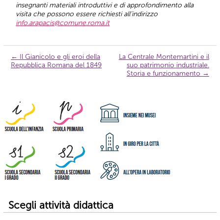
insegnanti materiali introduttivi e di approfondimento alla
visita che possono essere richiesti all’indirizzo
info.arapacis@comune.roma.it
←
Il Gianicolo e gli eroi della
La Centrale Montemartini e il
Navigazione
Repubblica Romana del 1849
suo patrimonio industriale.
articolo
Storia e funzionamento
→
Scegli attività didattica