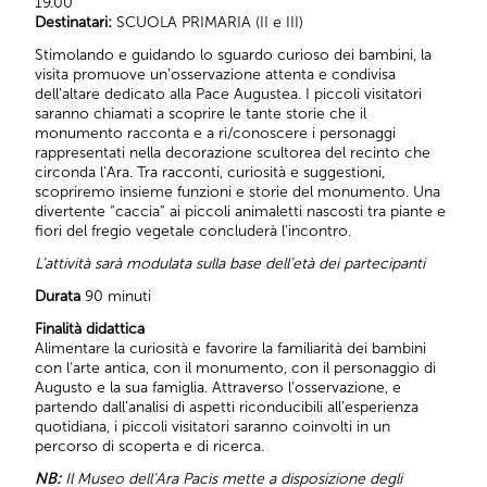
19.00
Destinatari:
SCUOLA PRIMARIA (II e III)
Stimolando e guidando lo sguardo curioso dei bambini, la
visita promuove un’osservazione attenta e condivisa
dell’altare dedicato alla Pace Augustea. I piccoli visitatori
saranno chiamati a scoprire le tante storie che il
monumento racconta e a ri/conoscere i personaggi
rappresentati nella decorazione scultorea del recinto che
circonda l’Ara. Tra racconti, curiosità e suggestioni,
scopriremo insieme funzioni e storie del monumento. Una
divertente “caccia” ai piccoli animaletti nascosti tra piante e
fiori del fregio vegetale concluderà l’incontro.
L’attività sarà modulata sulla base dell’età dei partecipanti
Durata
90 minuti
Finalità didattica
Alimentare la curiosità e favorire la familiarità dei bambini
con l’arte antica, con il monumento, con il personaggio di
Augusto e la sua famiglia. Attraverso l’osservazione, e
partendo dall’analisi di aspetti riconducibili all’esperienza
quotidiana, i piccoli visitatori saranno coinvolti in un
percorso di scoperta e di ricerca.
NB:
Il Museo dell’Ara Pacis mette a disposizione degli