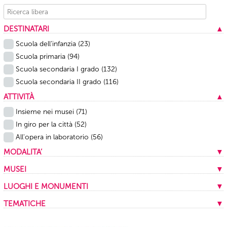
DESTINATARI
▲
Scuola dell’infanzia
(23)
Scuola primaria
(94)
Scuola secondaria I grado
(132)
Scuola secondaria II grado
(116)
ATTIVITÀ
▲
Insieme nei musei
(71)
In giro per la città
(52)
All'opera in laboratorio
(56)
MODALITA’
▼
In presenza
(159)
MUSEI
▼
A distanza
(20)
Musei Capitolini
(13)
LUOGHI E MONUMENTI
▼
Mista
(1)
Centrale Montemartini
(9)
Appia antica
(1)
TEMATICHE
▼
Mercati di Traiano
(10)
Archivio storico Capitolino
(1)
Archeologia
(16)
Museo dell'Ara Pacis
(21)
Area archeologica dei Fori Imperiali
(5)