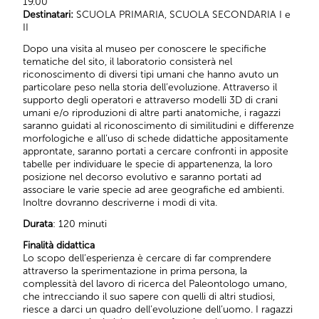
19.00
Destinatari:
SCUOLA PRIMARIA, SCUOLA SECONDARIA I e
II
Dopo una visita al museo per conoscere le specifiche
tematiche del sito, il laboratorio consisterà nel
riconoscimento di diversi tipi umani che hanno avuto un
particolare peso nella storia dell’evoluzione. Attraverso il
supporto degli operatori e attraverso modelli 3D di crani
umani e/o riproduzioni di altre parti anatomiche, i ragazzi
saranno guidati al riconoscimento di similitudini e differenze
morfologiche e all’uso di schede didattiche appositamente
approntate, saranno portati a cercare confronti in apposite
tabelle per individuare le specie di appartenenza, la loro
posizione nel decorso evolutivo e saranno portati ad
associare le varie specie ad aree geografiche ed ambienti.
Inoltre dovranno descriverne i modi di vita.
Durata
: 120 minuti
Finalità didattica
Lo scopo dell’esperienza è cercare di far comprendere
attraverso la sperimentazione in prima persona, la
complessità del lavoro di ricerca del Paleontologo umano,
che intrecciando il suo sapere con quelli di altri studiosi,
riesce a darci un quadro dell’evoluzione dell’uomo. I ragazzi