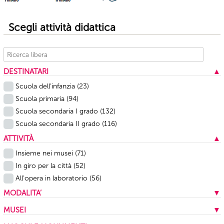
Scegli attività didattica
DESTINATARI
▲
Scuola dell’infanzia
(23)
Scuola primaria
(94)
Scuola secondaria I grado
(132)
Scuola secondaria II grado
(116)
ATTIVITÀ
▲
Insieme nei musei
(71)
In giro per la città
(52)
All'opera in laboratorio
(56)
MODALITA’
▼
In presenza
(159)
MUSEI
▼
A distanza
(20)