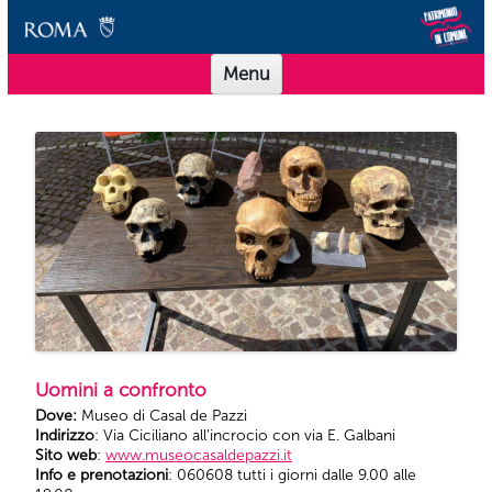
Vai al contenuto
Scuole Musei in Comune Roma
Offerta didattica per le scuole dei Musei in Comune Roma
Menu
Uomini a confronto
Dove:
Museo di Casal de Pazzi
Indirizzo
: Via Ciciliano all’incrocio con via E. Galbani
Sito web
:
www.museocasaldepazzi.it
Info e prenotazioni
: 060608 tutti i giorni dalle 9.00 alle