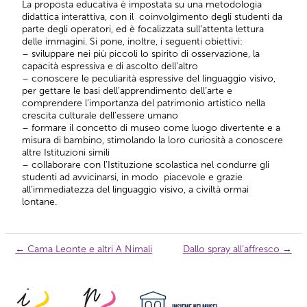
La proposta educativa è impostata su una metodologia
didattica interattiva, con il coinvolgimento degli studenti da
parte degli operatori, ed è focalizzata sull’attenta lettura
delle immagini. Si pone, inoltre, i seguenti obiettivi:
– sviluppare nei più piccoli lo spirito di osservazione, la
capacità espressiva e di ascolto dell’altro
– conoscere le peculiarità espressive del linguaggio visivo,
per gettare le basi dell’apprendimento dell’arte e
comprendere l’importanza del patrimonio artistico nella
crescita culturale dell’essere umano
– formare il concetto di museo come luogo divertente e a
misura di bambino, stimolando la loro curiosità a conoscere
altre Istituzioni simili
– collaborare con l’Istituzione scolastica nel condurre gli
studenti ad avvicinarsi, in modo piacevole e grazie
all’immediatezza del linguaggio visivo, a civiltà ormai
lontane.
←
Cama Leonte e altri A Nimali
Dallo spray all’affresco
→
Navigazione
articolo