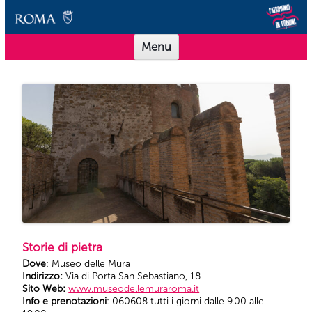
Vai al contenuto
Scuole Musei in Comune Roma
Offerta didattica per le scuole dei Musei in Comune Roma
Menu
Storie di pietra
Dove
: Museo delle Mura
Indirizzo:
Via di Porta San Sebastiano, 18
Sito Web:
www.museodellemuraroma.it
Info e prenotazioni
: 060608 tutti i giorni dalle 9.00 alle