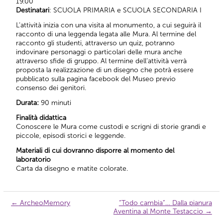
19.00
Destinatari
: SCUOLA PRIMARIA e SCUOLA SECONDARIA I
L’attività inizia con una visita al monumento, a cui seguirà il
racconto di una leggenda legata alle Mura. Al termine del
racconto gli studenti, attraverso un quiz, potranno
indovinare personaggi o particolari delle mura anche
attraverso sfide di gruppo. Al termine dell’attività verrà
proposta la realizzazione di un disegno che potrà essere
pubblicato sulla pagina facebook del Museo previo
consenso dei genitori.
Durata:
90 minuti
Finalità didattica
Conoscere le Mura come custodi e scrigni di storie grandi e
piccole, episodi storici e leggende.
Materiali di cui dovranno disporre al momento del
laboratorio
Carta da disegno e matite colorate.
←
ArcheoMemory
“Todo cambia”… Dalla pianura
Navigazione
Aventina al Monte Testaccio
→
articolo