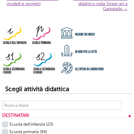
Navigazione
modelli e progetti
didattico nella Street art a
articolo
Garbatella
→
Scegli attività didattica
DESTINATARI
▲
Scuola dell’infanzia
(23)
Scuola primaria
(94)