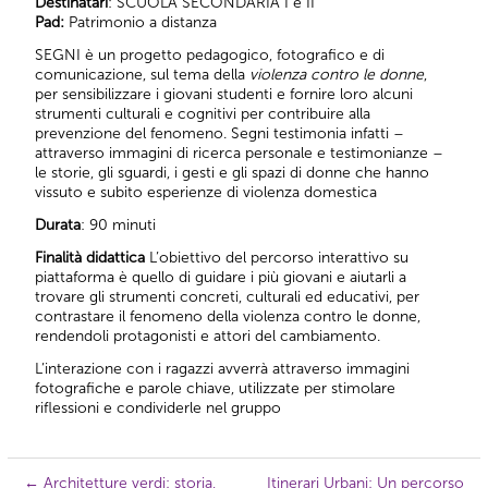
Destinatari
: SCUOLA SECONDARIA I e II
Pad:
Patrimonio a distanza
SEGNI è un progetto pedagogico, fotografico e di
comunicazione, sul tema della
violenza contro le donne
,
per sensibilizzare i giovani studenti e fornire loro alcuni
strumenti culturali e cognitivi per contribuire alla
prevenzione del fenomeno. Segni testimonia infatti –
attraverso immagini di ricerca personale e testimonianze –
le storie, gli sguardi, i gesti e gli spazi di donne che hanno
vissuto e subito esperienze di violenza domestica
Durata
: 90 minuti
Finalità didattica
L’obiettivo del percorso interattivo su
piattaforma è quello di guidare i più giovani e aiutarli a
trovare gli strumenti concreti, culturali ed educativi, per
contrastare il fenomeno della violenza contro le donne,
rendendoli protagonisti e attori del cambiamento.
L’interazione con i ragazzi avverrà attraverso immagini
fotografiche e parole chiave, utilizzate per stimolare
riflessioni e condividerle nel gruppo
←
Architetture verdi: storia,
Itinerari Urbani: Un percorso