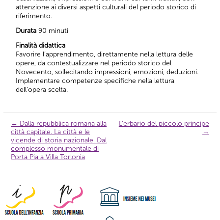
attenzione ai diversi aspetti culturali del periodo storico di
riferimento.
Durata
90 minuti
Finalità didattica
Favorire l’apprendimento, direttamente nella lettura delle
opere, da contestualizzare nel periodo storico del
Novecento, sollecitando impressioni, emozioni, deduzioni.
Implementare competenze specifiche nella lettura
dell’opera scelta.
←
Dalla repubblica romana alla
L’erbario del piccolo principe
Navigazione
città capitale. La città e le
→
articolo
vicende di storia nazionale. Dal
complesso monumentale di
Porta Pia a Villa Torlonia