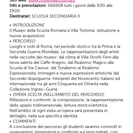
Sito web
:
www.museivillatorlonia.it
Info e prenotazioni
: 060608 tutti i giorni dalle 9.00 alle
19.00
Destinatari:
SCUOLA SECONDARIA II
•
INTRODUZIONE
Il Museo della Scuola Romana a Villa Torlonia: istituzione e
nuove acquisizioni
•
PERCORSO
Luoghi e volti di Roma, nel periodo storico tra la Prima e la
Seconda Guerra Mondiale. Le rappresentazioni degli artisti
nelle raccolte del museo: dal clima di Villa Strohl-Fern alla
terza saletta del Caffè Aragno; dal Realismo Magico alla
Scuola di Via Cavour; dal Tonalismo al Realismo
Espressionista. Immagini e nuove espressioni artistiche dal
Secondo dopoguerra: interpreti del Novecento italiano ed
internazionale tra gli anni Cinquanta ed Ottanta nella
Collezione Ingrao–Guina.
•
OPERA SCELTA (NELL’AMBITO DEL PERCORSO)
Riflessioni e confronti: la composizione; la rappresentazione
dello spazio tridimensionale; lettura storico/artistica.
Nell’ambito di ogni visita un’opera sarà presentata in
dettaglio, nella sua specifica identità.
•
COMMENTI
A conclusione del percorso gli studenti saranno coinvolti in
osservazioni, impressioni e confronti sui temi trattati, con