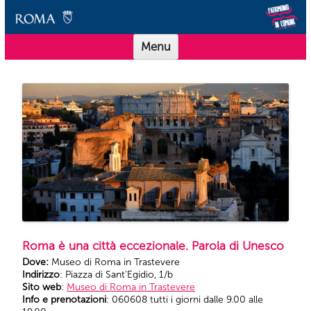
Vai al contenuto
Scuole Musei in Comune Roma
Offerta didattica per le scuole dei Musei in Comune Roma
Menu
Roma è una città eccezionale. Parola di Unesco
Dove:
Museo di Roma in Trastevere
Indirizzo
: Piazza di Sant’Egidio, 1/b
Sito web
:
Museo di Roma in Trastevere
Info e prenotazioni
: 060608 tutti i giorni dalle 9.00 alle