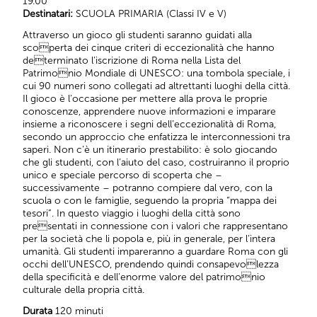
19.00
Destinatari:
SCUOLA PRIMARIA (Classi IV e V)
Attraverso un gioco gli studenti saranno guidati alla
scoperta dei cinque criteri di eccezionalità che hanno
determinato l’iscrizione di Roma nella Lista del
Patrimonio Mondiale di UNESCO: una tombola speciale, i
cui 90 numeri sono collegati ad altrettanti luoghi della città.
Il gioco è l’occasione per mettere alla prova le proprie
conoscenze, apprendere nuove informazioni e imparare
insieme a riconoscere i segni dell’eccezionalità di Roma,
secondo un approccio che enfatizza le interconnessioni tra
saperi. Non c’è un itinerario prestabilito: è solo giocando
che gli studenti, con l’aiuto del caso, costruiranno il proprio
unico e speciale percorso di scoperta che –
successivamente – potranno compiere dal vero, con la
scuola o con le famiglie, seguendo la propria “mappa dei
tesori”. In questo viaggio i luoghi della città sono
presentati in connessione con i valori che rappresentano
per la società che li popola e, più in generale, per l’intera
umanità. Gli studenti impareranno a guardare Roma con gli
occhi dell’UNESCO, prendendo quindi consapevolezza
della specificità e dell’enorme valore del patrimonio
culturale della propria città.
Durata
120 minuti