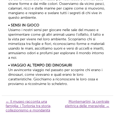
strane forme e dai mille colori. Osserviamo da vicino pesci,
calamari, ricci e stelle marine per capire come si muovono,
mangiano e respirano e svelare tutti i segreti di chi vive in
questo ambiente.
• SENSI IN GIOCO
Usiamo i nostri sensi per giocare nelle sale del museo e
sperimentare come gli altri animali usano l’olfatto, il tatto e
la vista per vivere nel loro ambiente. Scopriamo chi si
mimetizza tra foglie e fiori, riconosciamo forme e materiali
usando le mani, ascoltiamo suoni e versi di uccelli e insetti,
annusiamo odori e profumi per esplorare il mondo intorno
a noi.
• VIAGGIO AL TEMPO DEI DINOSAURI
Un avvincente viaggio nel passato per scoprire chi erano i
dinosauri, come vivevano e quali erano le loro
caratteristiche. Giochiamo a riconoscere le loro ossa e
proviamo a ricostruirne lo scheletro.
←
Il museo racconta una
Montemartini, la centrale
Navigazione
famiglia: i Torlonia tra storia,
elettrica delle meraviglie
→
articolo
collezionismo e mondanità