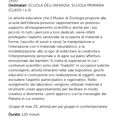
19.00
Destinatari:
SCUOLA DELL’INFANZIA, SCUOLA PRIMARIA
(CLASSI I e II)
Le attività educative che il Museo di Zoologia propone alla
scuola dell’infanzia possono rappresentare un prezioso
supporto all’insegnamento scientifico anche per i più
piccoli. In tutti i percorsi a loro dedicati, viene infatti
privilegiato l’aspetto sensoriale (la scoperta di materiali e
forme, l’ascolto di suoni e versi), la manipolazione e
l’interazione con il materiale naturalistico, e la
modellizzazione, allo scopo di sollecitare la creatività e
l’interpretazione personale e di agire sul piano affettivo-
emozionale dei bambini. Si tratta di esperienze in cui i
contenuti scientifici sono stati “tradotti” in occasioni ludiche
coinvolgenti, attività itineranti nelle sale espositive, giochi
educativi e costruzione e/o realizzazione di oggetti, senza
escludere l’aspetto partecipativo e ragionativo. Nello
svolgimento dei laboratori, vengono utilizzati materiali e
strumenti creati appositamente per facilitare in modo
creativo e divertente i primi approcci con le meraviglie del
Pianeta in cui viviamo.
Gruppi di max 25; attività per più gruppi in contemporanea
Durata:
120 minuti