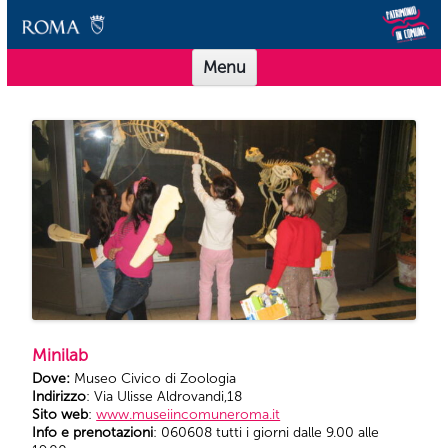
Vai al contenuto
Scuole Musei in Comune Roma
Offerta didattica per le scuole dei Musei in Comune Roma
Menu
Minilab
Dove:
Museo Civico di Zoologia
Indirizzo
: Via Ulisse Aldrovandi,18
Sito web
:
www.museiincomuneroma.it
Info e prenotazioni
: 060608 tutti i giorni dalle 9.00 alle