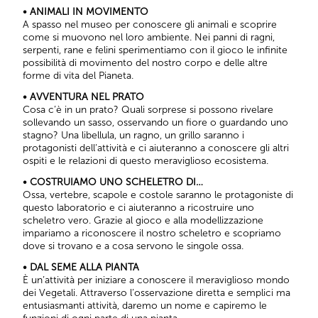
• ANIMALI IN MOVIMENTO
A spasso nel museo per conoscere gli animali e scoprire
come si muovono nel loro ambiente. Nei panni di ragni,
serpenti, rane e felini sperimentiamo con il gioco le infinite
possibilità di movimento del nostro corpo e delle altre
forme di vita del Pianeta.
• AVVENTURA NEL PRATO
Cosa c’è in un prato? Quali sorprese si possono rivelare
sollevando un sasso, osservando un fiore o guardando uno
stagno? Una libellula, un ragno, un grillo saranno i
protagonisti dell’attività e ci aiuteranno a conoscere gli altri
ospiti e le relazioni di questo meraviglioso ecosistema.
• COSTRUIAMO UNO SCHELETRO DI…
Ossa, vertebre, scapole e costole saranno le protagoniste di
questo laboratorio e ci aiuteranno a ricostruire uno
scheletro vero. Grazie al gioco e alla modellizzazione
impariamo a riconoscere il nostro scheletro e scopriamo
dove si trovano e a cosa servono le singole ossa.
• DAL SEME ALLA PIANTA
È un’attività per iniziare a conoscere il meraviglioso mondo
dei Vegetali. Attraverso l’osservazione diretta e semplici ma
entusiasmanti attività, daremo un nome e capiremo le