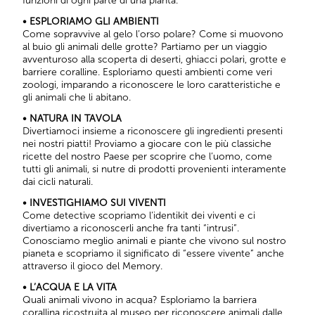
funzioni di ogni parte di una pianta.
• ESPLORIAMO GLI AMBIENTI
Come sopravvive al gelo l’orso polare? Come si muovono
al buio gli animali delle grotte? Partiamo per un viaggio
avventuroso alla scoperta di deserti, ghiacci polari, grotte e
barriere coralline. Esploriamo questi ambienti come veri
zoologi, imparando a riconoscere le loro caratteristiche e
gli animali che li abitano.
• NATURA IN TAVOLA
Divertiamoci insieme a riconoscere gli ingredienti presenti
nei nostri piatti! Proviamo a giocare con le più classiche
ricette del nostro Paese per scoprire che l’uomo, come
tutti gli animali, si nutre di prodotti provenienti interamente
dai cicli naturali.
• INVESTIGHIAMO SUI VIVENTI
Come detective scopriamo l’identikit dei viventi e ci
divertiamo a riconoscerli anche fra tanti “intrusi”.
Conosciamo meglio animali e piante che vivono sul nostro
pianeta e scopriamo il significato di “essere vivente” anche
attraverso il gioco del Memory.
• L’ACQUA E LA VITA
Quali animali vivono in acqua? Esploriamo la barriera
corallina ricostruita al museo per riconoscere animali dalle