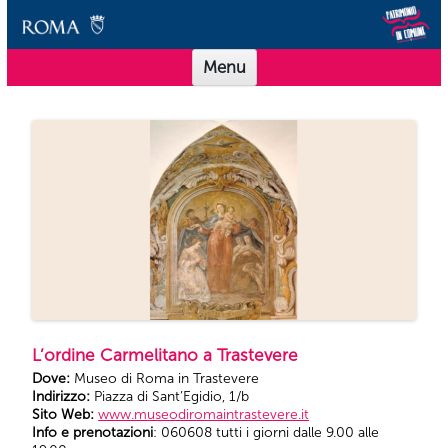
Vai al contenuto
Scuole Musei in Comune Roma
Offerta didattica per le scuole dei Musei in Comune Roma
Menu
L’ordine Carmelitano a Trastevere
Dove:
Museo di Roma in Trastevere
Indirizzo:
Piazza di Sant’Egidio, 1/b
Sito Web:
www.museodiromaintrastevere.it
Info e prenotazioni
: 060608 tutti i giorni dalle 9.00 alle