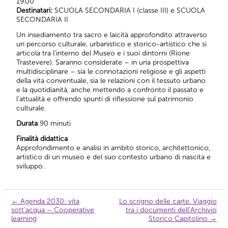
19.00
Destinatari:
SCUOLA SECONDARIA I (classe III) e SCUOLA
SECONDARIA II
Un insediamento tra sacro e laicità approfondito attraverso
un percorso culturale, urbanistico e storico-artistico che si
articola tra l’interno del Museo e i suoi dintorni (Rione
Trastevere). Saranno considerate – in una prospettiva
multidisciplinare – sia le connotazioni religiose e gli aspetti
della vita conventuale, sia le relazioni con il tessuto urbano
e la quotidianità, anche mettendo a confronto il passato e
l’attualità e offrendo spunti di riflessione sul patrimonio
culturale.
Durata
90 minuti
Finalità didattica
Approfondimento e analisi in ambito storico, architettonico,
artistico di un museo e del suo contesto urbano di nascita e
sviluppo.
←
Agenda 2030: vita
Lo scrigno delle carte. Viaggio
Navigazione
sott’acqua – Cooperative
tra i documenti dell’Archivio
articolo
learning
Storico Capitolino
→