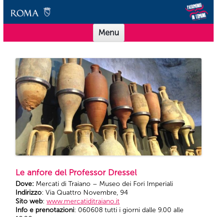
Vai al contenuto
Scuole Musei in Comune Roma
Offerta didattica per le scuole dei Musei in Comune Roma
Menu
Le anfore del Professor Dressel
Dove:
Mercati di Traiano – Museo dei Fori Imperiali
Indirizzo
: Via Quattro Novembre, 94
Sito web
:
www.mercatiditraiano.it
Info e prenotazioni
: 060608 tutti i giorni dalle 9.00 alle