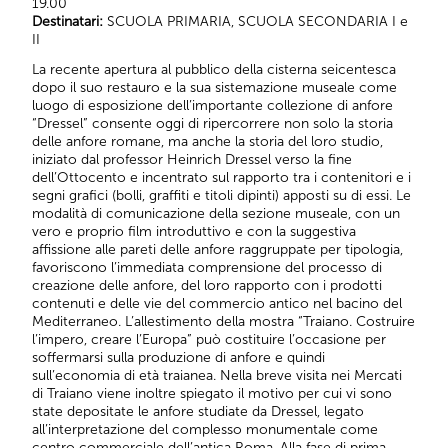
19.00
Destinatari:
SCUOLA PRIMARIA, SCUOLA SECONDARIA I e
II
La recente apertura al pubblico della cisterna seicentesca
dopo il suo restauro e la sua sistemazione museale come
luogo di esposizione dell’importante collezione di anfore
“Dressel” consente oggi di ripercorrere non solo la storia
delle anfore romane, ma anche la storia del loro studio,
iniziato dal professor Heinrich Dressel verso la fine
dell’Ottocento e incentrato sul rapporto tra i contenitori e i
segni grafici (bolli, graffiti e titoli dipinti) apposti su di essi. Le
modalità di comunicazione della sezione museale, con un
vero e proprio film introduttivo e con la suggestiva
affissione alle pareti delle anfore raggruppate per tipologia,
favoriscono l’immediata comprensione del processo di
creazione delle anfore, del loro rapporto con i prodotti
contenuti e delle vie del commercio antico nel bacino del
Mediterraneo. L’allestimento della mostra “Traiano. Costruire
l’impero, creare l’Europa” può costituire l’occasione per
soffermarsi sulla produzione di anfore e quindi
sull’economia di età traianea. Nella breve visita nei Mercati
di Traiano viene inoltre spiegato il motivo per cui vi sono
state depositate le anfore studiate da Dressel, legato
all’interpretazione del complesso monumentale come
centro commerciale dell’antica Roma. Alla fase di prima