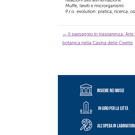
Muffe, lieviti e microrganismi
P.r.o. evolution: pratica, ricerca, 
Navigazione
←
Il paesaggio in trasparenza. Arte
articolo
botanica nella Casina delle Civette