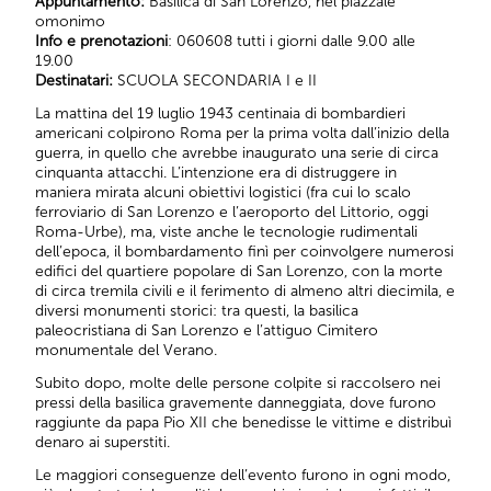
Appuntamento:
Basilica di San Lorenzo, nel piazzale
omonimo
Info e prenotazioni
: 060608 tutti i giorni dalle 9.00 alle
19.00
Destinatari:
SCUOLA SECONDARIA I e II
La mattina del 19 luglio 1943 centinaia di bombardieri
americani colpirono Roma per la prima volta dall’inizio della
guerra, in quello che avrebbe inaugurato una serie di circa
cinquanta attacchi. L’intenzione era di distruggere in
maniera mirata alcuni obiettivi logistici (fra cui lo scalo
ferroviario di San Lorenzo e l’aeroporto del Littorio, oggi
Roma-Urbe), ma, viste anche le tecnologie rudimentali
dell’epoca, il bombardamento finì per coinvolgere numerosi
edifici del quartiere popolare di San Lorenzo, con la morte
di circa tremila civili e il ferimento di almeno altri diecimila, e
diversi monumenti storici: tra questi, la basilica
paleocristiana di San Lorenzo e l’attiguo Cimitero
monumentale del Verano.
Subito dopo, molte delle persone colpite si raccolsero nei
pressi della basilica gravemente danneggiata, dove furono
raggiunte da papa Pio XII che benedisse le vittime e distribuì
denaro ai superstiti.
Le maggiori conseguenze dell’evento furono in ogni modo,