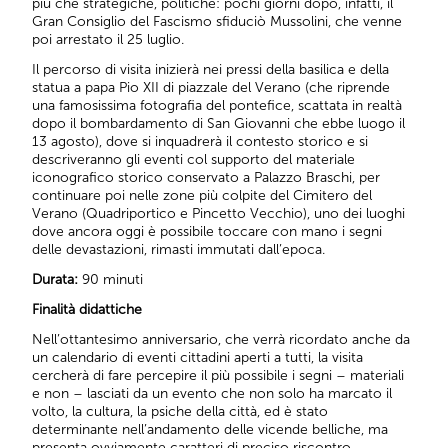
più che strategiche, politiche: pochi giorni dopo, infatti, il
Gran Consiglio del Fascismo sfiduciò Mussolini, che venne
poi arrestato il 25 luglio.
Il percorso di visita inizierà nei pressi della basilica e della
statua a papa Pio XII di piazzale del Verano (che riprende
una famosissima fotografia del pontefice, scattata in realtà
dopo il bombardamento di San Giovanni che ebbe luogo il
13 agosto), dove si inquadrerà il contesto storico e si
descriveranno gli eventi col supporto del materiale
iconografico storico conservato a Palazzo Braschi, per
continuare poi nelle zone più colpite del Cimitero del
Verano (Quadriportico e Pincetto Vecchio), uno dei luoghi
dove ancora oggi è possibile toccare con mano i segni
delle devastazioni, rimasti immutati dall’epoca.
Durata:
90 minuti
Finalità didattiche
Nell’ottantesimo anniversario, che verrà ricordato anche da
un calendario di eventi cittadini aperti a tutti, la visita
cercherà di fare percepire il più possibile i segni – materiali
e non – lasciati da un evento che non solo ha marcato il
volto, la cultura, la psiche della città, ed è stato
determinante nell’andamento delle vicende belliche, ma
presenta ovviamente caratteri di preciso riscontro