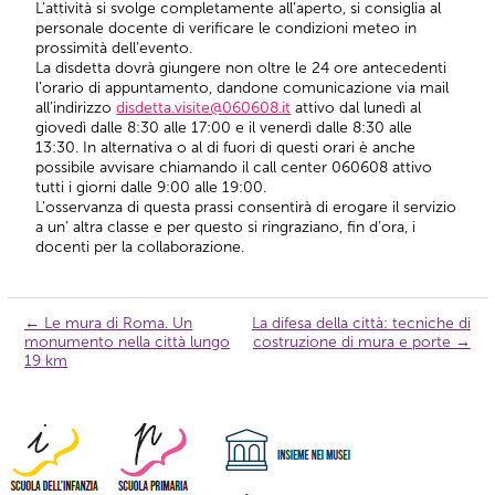
L’attività si svolge completamente all’aperto, si consiglia al
personale docente di verificare le condizioni meteo in
prossimità dell’evento.
La disdetta dovrà giungere non oltre le 24 ore antecedenti
l’orario di appuntamento, dandone comunicazione via mail
all’indirizzo
disdetta.visite@060608.it
attivo dal lunedì al
giovedì dalle 8:30 alle 17:00 e il venerdì dalle 8:30 alle
13:30. In alternativa o al di fuori di questi orari è anche
possibile avvisare chiamando il call center 060608 attivo
tutti i giorni dalle 9:00 alle 19:00.
L’osservanza di questa prassi consentirà di erogare il servizio
a un’ altra classe e per questo si ringraziano, fin d’ora, i
docenti per la collaborazione.
←
Le mura di Roma. Un
La difesa della città: tecniche di
Navigazione
monumento nella città lungo
costruzione di mura e porte
→
articolo
19 km