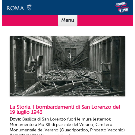
Vai al contenuto
Scuole Musei in Comune Roma
Offerta didattica per le scuole dei Musei in Comune Roma
Menu
La Storia. I bombardamenti di San Lorenzo del
19 luglio 1943
Dove:
Basilica di San Lorenzo fuori le mura (esterno);
Monumento a Pio XII di piazzale del Verano; Cimitero
Monumentale del Verano (Quadriportico, Pincetto Vecchio)