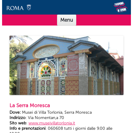
Vai al contenuto
Scuole Musei in Comune Roma
Offerta didattica per le scuole dei Musei in Comune Roma
Menu
La Serra Moresca
Dove:
Musei di Villa Torlonia, Serra Moresca
Indirizzo
: Via Nomentan,a 70
Sito web
:
www.museivillatorlonia.it
Info e prenotazioni
: 060608 tutti i giorni dalle 9.00 alle