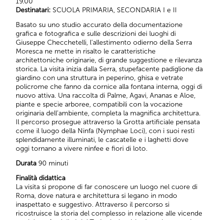
19.00
Destinatari:
SCUOLA PRIMARIA, SECONDARIA I e II
Basato su uno studio accurato della documentazione
grafica e fotografica e sulle descrizioni dei luoghi di
Giuseppe Checchetelli, l’allestimento odierno della Serra
Moresca ne mette in risalto le caratteristiche
architettoniche originarie, di grande suggestione e rilevanza
storica. La visita inizia dalla Serra, stupefacente padiglione da
giardino con una struttura in peperino, ghisa e vetrate
policrome che fanno da cornice alla fontana interna, oggi di
nuovo attiva. Una raccolta di Palme, Agavi, Ananas e Aloe,
piante e specie arboree, compatibili con la vocazione
originaria dell’ambiente, completa la magnifica architettura.
Il percorso prosegue attraverso la Grotta artificiale pensata
come il luogo della Ninfa (Nymphae Loci), con i suoi resti
splendidamente illuminati, le cascatelle e i laghetti dove
oggi tornano a vivere ninfee e fiori di loto.
Durata
90 minuti
Finalità didattica
La visita si propone di far conoscere un luogo nel cuore di
Roma, dove natura e architettura si legano in modo
inaspettato e suggestivo. Attraverso il percorso si
ricostruisce la storia del complesso in relazione alle vicende