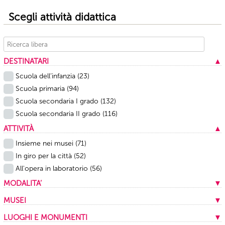
Scegli attività didattica
DESTINATARI
▲
Scuola dell’infanzia
(23)
Scuola primaria
(94)
Scuola secondaria I grado
(132)
Scuola secondaria II grado
(116)
ATTIVITÀ
▲
Insieme nei musei
(71)
In giro per la città
(52)
All'opera in laboratorio
(56)
MODALITA’
▼
In presenza
(159)
MUSEI
▼
A distanza
(20)
Musei Capitolini
(13)
LUOGHI E MONUMENTI
▼
Mista
(1)