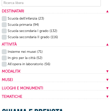
DESTINATARI
▲
Scuola dell’infanzia
(23)
Scuola primaria
(94)
Scuola secondaria I grado
(132)
Scuola secondaria II grado
(116)
ATTIVITÀ
▲
Insieme nei musei
(71)
In giro per la città
(52)
All'opera in laboratorio
(56)
MODALITA’
▼
In presenza
(159)
MUSEI
▼
A distanza
(20)
Musei Capitolini
(13)
LUOGHI E MONUMENTI
▼
Mista
(1)
Centrale Montemartini
(9)
Appia antica
(1)
TEMATICHE
▼
Mercati di Traiano
(10)
Archivio storico Capitolino
(1)
Archeologia
(16)
Museo dell'Ara Pacis
(21)
Area archeologica dei Fori Imperiali
(5)
Archivi e biblioteche
(2)