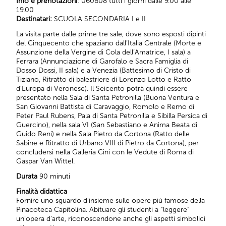
Info e prenotazioni
: 060608 tutti i giorni dalle 9.00 alle
19.00
Destinatari:
SCUOLA SECONDARIA I e II
La visita parte dalle prime tre sale, dove sono esposti dipinti
del Cinquecento che spaziano dall’Italia Centrale (Morte e
Assunzione della Vergine di Cola dell’Amatrice, I sala) a
Ferrara (Annunciazione di Garofalo e Sacra Famiglia di
Dosso Dossi, II sala) e a Venezia (Battesimo di Cristo di
Tiziano, Ritratto di balestriere di Lorenzo Lotto e Ratto
d’Europa di Veronese). Il Seicento potrà quindi essere
presentato nella Sala di Santa Petronilla (Buona Ventura e
San Giovanni Battista di Caravaggio, Romolo e Remo di
Peter Paul Rubens, Pala di Santa Petronilla e Sibilla Persica di
Guercino), nella sala VI (San Sebastiano e Anima Beata di
Guido Reni) e nella Sala Pietro da Cortona (Ratto delle
Sabine e Ritratto di Urbano VIII di Pietro da Cortona), per
concludersi nella Galleria Cini con le Vedute di Roma di
Gaspar Van Wittel.
Durata
90 minuti
Finalità didattica
Fornire uno sguardo d’insieme sulle opere più famose della
Pinacoteca Capitolina. Abituare gli studenti a “leggere”
un’opera d’arte, riconoscendone anche gli aspetti simbolici