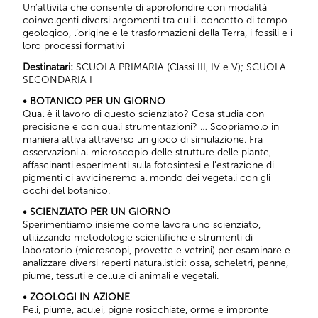
Un’attività che consente di approfondire con modalità
coinvolgenti diversi argomenti tra cui il concetto di tempo
geologico, l’origine e le trasformazioni della Terra, i fossili e i
loro processi formativi
Destinatari:
SCUOLA PRIMARIA (Classi III, IV e V); SCUOLA
SECONDARIA I
• BOTANICO PER UN GIORNO
Qual è il lavoro di questo scienziato? Cosa studia con
precisione e con quali strumentazioni? … Scopriamolo in
maniera attiva attraverso un gioco di simulazione. Fra
osservazioni al microscopio delle strutture delle piante,
affascinanti esperimenti sulla fotosintesi e l’estrazione di
pigmenti ci avvicineremo al mondo dei vegetali con gli
occhi del botanico.
• SCIENZIATO PER UN GIORNO
Sperimentiamo insieme come lavora uno scienziato,
utilizzando metodologie scientifiche e strumenti di
laboratorio (microscopi, provette e vetrini) per esaminare e
analizzare diversi reperti naturalistici: ossa, scheletri, penne,
piume, tessuti e cellule di animali e vegetali.
• ZOOLOGI IN AZIONE
Peli, piume, aculei, pigne rosicchiate, orme e impronte