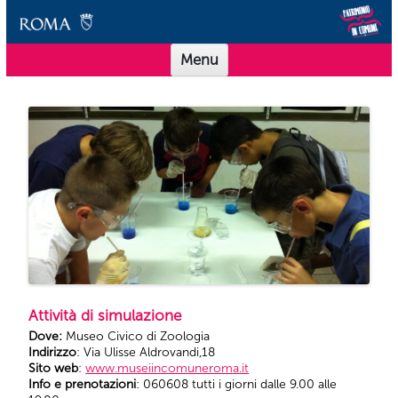
Vai al contenuto
Scuole Musei in Comune Roma
Offerta didattica per le scuole dei Musei in Comune Roma
Menu
Attività di simulazione
Dove:
Museo Civico di Zoologia
Indirizzo
: Via Ulisse Aldrovandi,18
Sito web
:
www.museiincomuneroma.it
Info e prenotazioni
: 060608 tutti i giorni dalle 9.00 alle