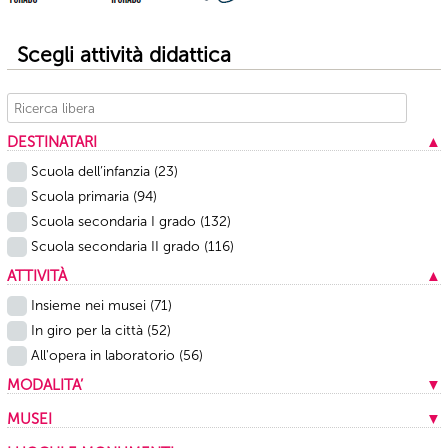
Scegli attività didattica
DESTINATARI
▲
Scuola dell’infanzia
(23)
Scuola primaria
(94)
Scuola secondaria I grado
(132)
Scuola secondaria II grado
(116)
ATTIVITÀ
▲
Insieme nei musei
(71)
In giro per la città
(52)
All'opera in laboratorio
(56)
MODALITA’
▼
In presenza
(159)
MUSEI
▼
A distanza
(20)