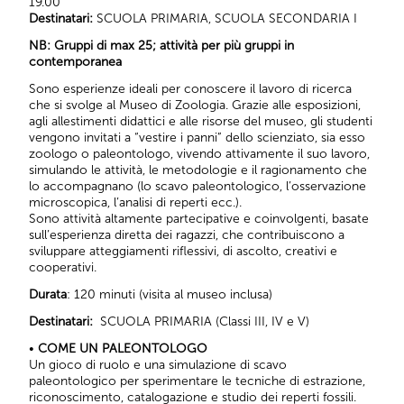
19.00
Destinatari:
SCUOLA PRIMARIA, SCUOLA SECONDARIA I
NB: Gruppi di max 25; attività per più gruppi in
contemporanea
Sono esperienze ideali per conoscere il lavoro di ricerca
che si svolge al Museo di Zoologia. Grazie alle esposizioni,
agli allestimenti didattici e alle risorse del museo, gli studenti
vengono invitati a “vestire i panni” dello scienziato, sia esso
zoologo o paleontologo, vivendo attivamente il suo lavoro,
simulando le attività, le metodologie e il ragionamento che
lo accompagnano (lo scavo paleontologico, l’osservazione
microscopica, l’analisi di reperti ecc.).
Sono attività altamente partecipative e coinvolgenti, basate
sull’esperienza diretta dei ragazzi, che contribuiscono a
sviluppare atteggiamenti riflessivi, di ascolto, creativi e
cooperativi.
Durata
: 120 minuti (visita al museo inclusa)
Destinatari:
SCUOLA PRIMARIA (Classi III, IV e V)
•
COME UN PALEONTOLOGO
Un gioco di ruolo e una simulazione di scavo
paleontologico per sperimentare le tecniche di estrazione,
riconoscimento, catalogazione e studio dei reperti fossili.