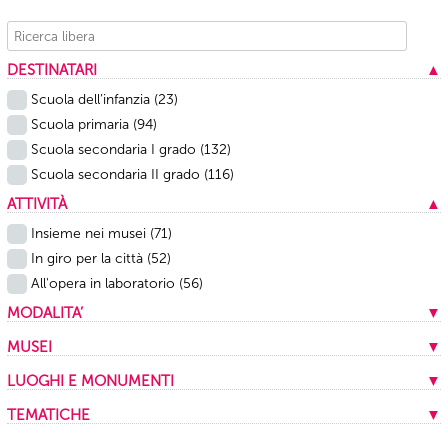
DESTINATARI
▲
Scuola dell’infanzia
(23)
Scuola primaria
(94)
Scuola secondaria I grado
(132)
Scuola secondaria II grado
(116)
ATTIVITÀ
▲
Insieme nei musei
(71)
In giro per la città
(52)
All'opera in laboratorio
(56)
MODALITA’
▼
In presenza
(159)
MUSEI
▼
A distanza
(20)
Musei Capitolini
(13)
LUOGHI E MONUMENTI
▼
Mista
(1)
Centrale Montemartini
(9)
Appia antica
(1)
TEMATICHE
▼
Mercati di Traiano
(10)
Archivio storico Capitolino
(1)
Archeologia
(16)