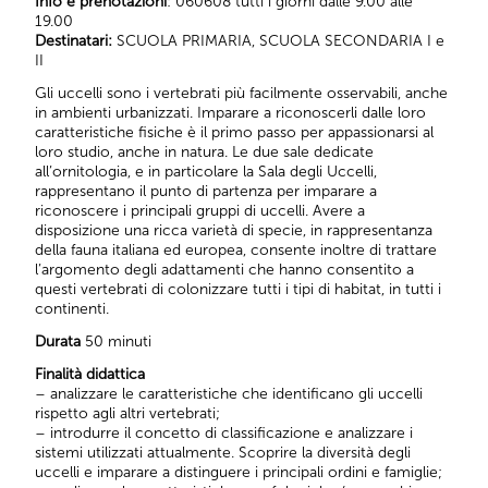
Info e prenotazioni
: 060608 tutti i giorni dalle 9.00 alle
19.00
Destinatari:
SCUOLA PRIMARIA, SCUOLA SECONDARIA I e
II
Gli uccelli sono i vertebrati più facilmente osservabili, anche
in ambienti urbanizzati. Imparare a riconoscerli dalle loro
caratteristiche fisiche è il primo passo per appassionarsi al
loro studio, anche in natura. Le due sale dedicate
all’ornitologia, e in particolare la Sala degli Uccelli,
rappresentano il punto di partenza per imparare a
riconoscere i principali gruppi di uccelli. Avere a
disposizione una ricca varietà di specie, in rappresentanza
della fauna italiana ed europea, consente inoltre di trattare
l’argomento degli adattamenti che hanno consentito a
questi vertebrati di colonizzare tutti i tipi di habitat, in tutti i
continenti.
Durata
50 minuti
Finalità didattica
– analizzare le caratteristiche che identificano gli uccelli
rispetto agli altri vertebrati;
– introdurre il concetto di classificazione e analizzare i
sistemi utilizzati attualmente. Scoprire la diversità degli
uccelli e imparare a distinguere i principali ordini e famiglie;