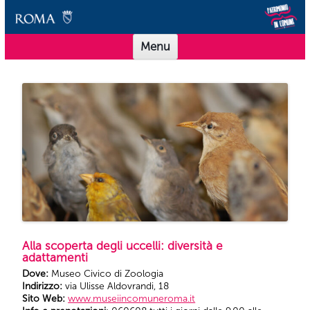
Vai al contenuto
Scuole Musei in Comune Roma
Offerta didattica per le scuole dei Musei in Comune Roma
Menu
Alla scoperta degli uccelli: diversità e
adattamenti
Dove:
Museo Civico di Zoologia
Indirizzo:
via Ulisse Aldovrandi, 18
Sito Web:
www.museiincomuneroma.it