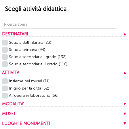
Scegli attività didattica
DESTINATARI
▲
Scuola dell’infanzia
(23)
Scuola primaria
(94)
Scuola secondaria I grado
(132)
Scuola secondaria II grado
(116)
ATTIVITÀ
▲
Insieme nei musei
(71)
In giro per la città
(52)
All'opera in laboratorio
(56)
MODALITA’
▼
In presenza
(159)
MUSEI
▼
A distanza
(20)
Musei Capitolini
(13)
LUOGHI E MONUMENTI
▼
Mista
(1)