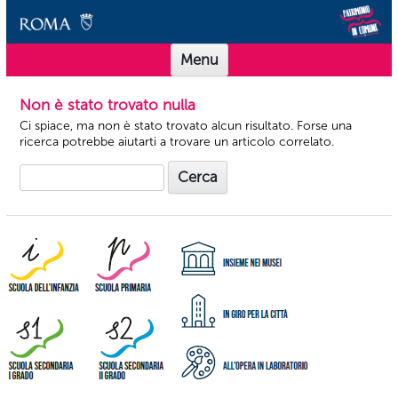
Vai al contenuto
Scuole Musei in Comune Roma
Offerta didattica per le scuole dei Musei in Comune Roma
Menu
Non è stato trovato nulla
Ci spiace, ma non è stato trovato alcun risultato. Forse una
ricerca potrebbe aiutarti a trovare un articolo correlato.
Ricerca
per: