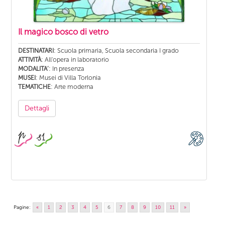
Il magico bosco di vetro
: Scuola primaria, Scuola secondaria I grado
DESTINATARI
: All'opera in laboratorio
ATTIVITÀ
: In presenza
MODALITA’
: Musei di Villa Torlonia
MUSEI
: Arte moderna
TEMATICHE
Dettagli
Pagine:
«
1
2
3
4
5
6
7
8
9
10
11
»