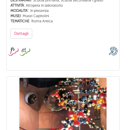
: Scuola primaria, Scuola secondaria I grado
DESTINATARI
: All'opera in laboratorio
ATTIVITÀ
: In presenza
MODALITA’
: Musei Capitolini
MUSEI
: Roma Antica
TEMATICHE
Dettagli