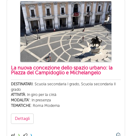
La nuova concezione dello spazio urbano: la
Piazza del Campidoglio e Michelangelo
: Scuola secondaria I grado, Scuola secondaria II
DESTINATARI
grado
: In giro per la città
ATTIVITÀ
: In presenza
MODALITA’
: Roma Moderna
TEMATICHE
Dettagli